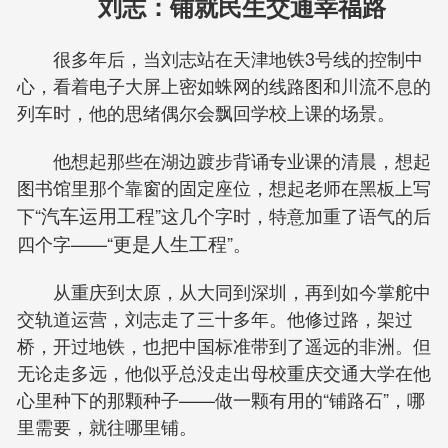
刘志：铺就民生交通幸福路
很多年后，当刘志站在天津地铁3号线的控制中
心，看着电子大屏上密如蛛网的线路图和川流不息的
列车时，他的思绪偶尔会飘回学校上课的场景。
他想起那些在湖边踱步背诵专业课的清晨，想起
图书馆里那个靠窗的固定座位，想起老师在黑板上写
下“
汽车运用工程
”这几个字时，特意加重了语气的后
四个字——“
更是人生工程
”。
从重庆到太原，从大同到深圳，再到如今掌舵中
交轨道运营，刘志走了三十多年。他修过路，架过
桥，开过地铁，也把中国标准带到了遥远的非洲。但
无论走多远，他似乎总没走出母校重庆交通大学在他
心里种下的那颗种子——做一颗有用的“铺路石”，哪
里需要，就往哪里铺。