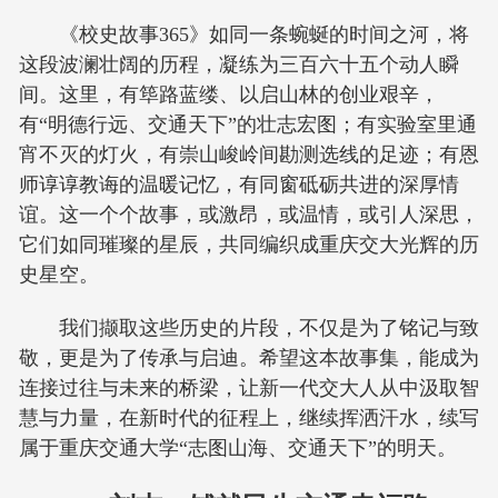
《校史故事365》如同一条蜿蜒的时间之河，将
这段波澜壮阔的历程，凝练为三百六十五个动人瞬
间。这里，有筚路蓝缕、以启山林的创业艰辛，
有“明德行远、交通天下”的壮志宏图；有实验室里通
宵不灭的灯火，有崇山峻岭间勘测选线的足迹；有恩
师谆谆教诲的温暖记忆，有同窗砥砺共进的深厚情
谊。这一个个故事，或激昂，或温情，或引人深思，
它们如同璀璨的星辰，共同编织成重庆交大光辉的历
史星空。
我们撷取这些历史的片段，不仅是为了铭记与致
敬，更是为了传承与启迪。希望这本故事集，能成为
连接过往与未来的桥梁，让新一代交大人从中汲取智
慧与力量，在新时代的征程上，继续挥洒汗水，续写
属于重庆交通大学“志图山海、交通天下”的明天。