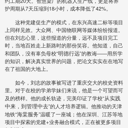
约工期20天。智慧梁厂的机器人生产线，更是将养
护周期从7天压缩到18小时，成本降低了42%。
这种党建促生产的模式，在东兴高速二标等项目
上同样见效。大众网、中国物联网等媒体纷纷报道。
但在刘志心里，这些报道的分量，远不及项目完工
时，当地百姓走上新路时的那份笑容。他知道，自己
和团队，没有辜负母校“
明德行远
”的教诲——用所学
的知识，解决真实世界的问题，把论文实实在在地写
在了祖国的大地上。
如今，刘志的故事被写进了重庆交大的校史资料
里。对于在校的学弟学妹们来说，他是一个可望而可
及的榜样。他的成长轨迹，完美印证了学校“
从实践
中来，到管理中去
”的人才培养逻辑。他推动的天津
地铁“
海棠服务
”温暖了一座城；他在深圳、江苏等地
项目中探索的党建+业务融合模式，正在被更多项目