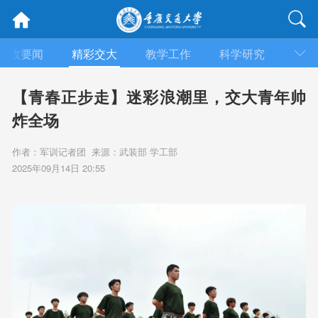
时政要闻
精彩交大
教学工作
科学研究
合作
【青春正步走】迷彩浪潮里，交大青年帅
炸全场
作者：军训记者团 来源：武装部 学工部
2025年09月14日 20:55