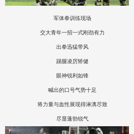
军体拳训练现场
交大青年一招一式刚劲有力
出拳迅猛带风
踢腿凌厉矫健
眼神锐利如锋
喊出的口号气势十足
将力量与血性展现得淋漓尽致
尽显蓬勃锐气