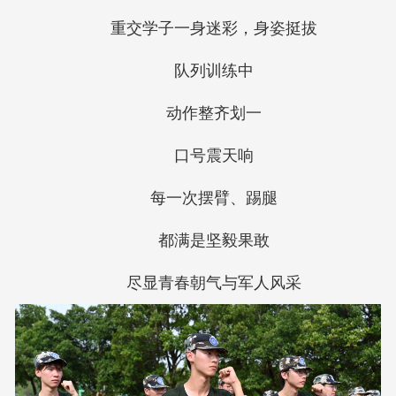
重交学子一身迷彩，身姿挺拔
队列训练中
动作整齐划一
口号震天响
每一次摆臂、踢腿
都满是坚毅果敢
尽显青春朝气与军人风采