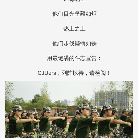
他们目光坚毅如炬
热土之上
他们步伐铿锵如铁
用最饱满的斗志宣告：
CJUers，列阵以待，请检阅！