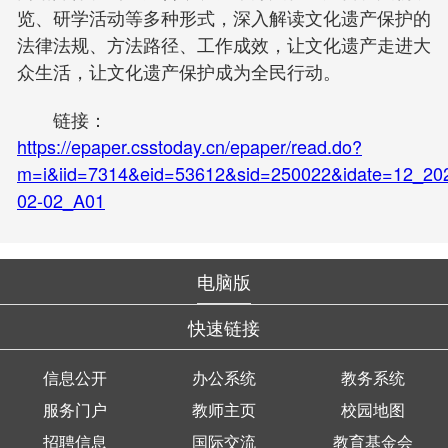
览、研学活动等多种形式，深入解读文化遗产保护的
法律法规、方法路径、工作成效，让文化遗产走进大
众生活，让文化遗产保护成为全民行动。
链接：
https://epaper.csstoday.cn/epaper/read.do?
m=i&iid=7314&eid=53612&sid=250022&idate=12_20
02-02_A01
电脑版
快速链接
信息公开
办公系统
教务系统
服务门户
教师主页
校园地图
招聘信息
国际交流
教育基金会