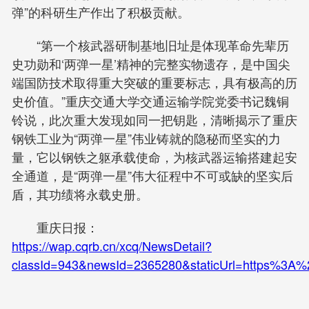
弹”的科研生产作出了积极贡献。
“第一个核武器研制基地旧址是体现革命先辈历
史功勋和‘两弹一星’精神的完整实物遗存，是中国尖
端国防技术取得重大突破的重要标志，具有极高的历
史价值。”重庆交通大学交通运输学院党委书记魏铜
铃说，此次重大发现如同一把钥匙，清晰揭示了重庆
钢铁工业为“两弹一星”伟业铸就的隐秘而坚实的力
量，它以钢铁之躯承载使命，为核武器运输搭建起安
全通道，是“两弹一星”伟大征程中不可或缺的坚实后
盾，其功绩将永载史册。
重庆日报：
https://wap.cqrb.cn/xcq/NewsDetail?
classId=943&newsId=2365280&staticUrl=https%3A