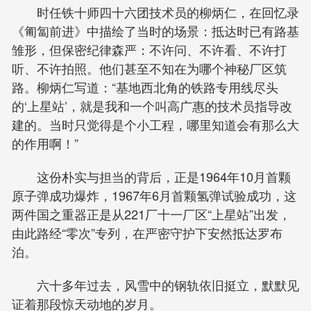
时任铁十师四十六团技术员的柳炳仁，在回忆录
《匍匐前进》中描绘了当时的场景：抵达时已有路基
雏形，但保密纪律森严：不许问、不许看、不许打
听、不许拍照。他们甚至不知在为哪个神秘厂区筑
路。柳炳仁写道：“基地西北角的铁路专用线尽头
的‘上星站’，就是我和一个叫高广惠的技术员指导改
建的。当时只觉得是个小工程，哪里知道会有那么大
的作用啊！”
这份朴实与担当的背后，正是1964年10月首颗
原子弹成功爆炸，1967年6月首颗氢弹试验成功，这
两件国之重器正是从221厂十一厂区“上星站”出发，
由此路经“零次”专列，在严密守护下安然抵达罗布
泊。
六十多年过去，风雪中的钢轨依旧挺立，默默见
证着那段惊天动地的岁月。