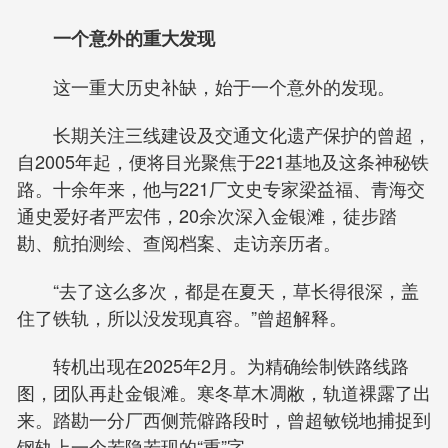
一个意外的重大发现
这一重大历史补缺，始于一个意外的发现。
长期关注三线建设及交通文化遗产保护的曾超，
自2005年起，便将目光聚焦于221基地及这条神秘铁
路。十余年来，他与221厂文史专家梁益福、青海交
通史爱好者严宏伟，20余次深入金银滩，徒步踏
勘、航拍测绘、查阅档案、走访亲历者。
“去了这么多次，都是在夏天，草长得很深，盖
住了铁轨，所以没发现真容。”曾超解释。
转机出现在2025年2月。为精确绘制铁路线路
图，团队再赴金银滩。寒冬草木凋敝，轨道裸露了出
来。踏勘一分厂西侧荒僻路段时，曾超敏锐地捕捉到
钢轨上一个若隐若现的“重”字。