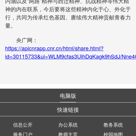
内涵以及“两路”精神与西迁精神、抗战精神等伟大精
神的内在联系，今后要将这些精神内化于心、外化于
行，共同为传承红色基因、赓续伟大精神贡献青春力
量。
央广网：
https://apicnrapp.cnr.cn/html/share.html?
id=30115733&ui=WLM9cfas3UihDqKagk9hSdJ/Nne4
电脑版
快速链接
信息公开
办公系统
教务系统
服务门户
教师主页
校园地图