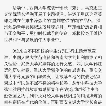
活动中，西南大学统战部部长（兼）、马克思主
义学院院长潘洵开展了专题授课，讲述了重庆这座英
雄之城在苦难中淬炼出的“愈炸愈强”的精神品格。潘
洵勉励青年要铭记这段峥嵘岁月，坚定维护历史真相
与正义和平，勇担时代赋予的使命，积极投身于维护
世界和平与发展的伟大事业中。
9位来自不同高校的学生分别进行主题示范宣
讲。中国人民大学苗润笛和西南大学刘川利阐述了相
关理论；武汉大学武婷婷的太行文艺、四川大学孙江
远的历史档案、重庆大学郭伶俐的红岩家书、重庆交
通大学蒋元媛的山城烽火，让散落各地的抗战记忆汇
聚成中华民族不屈不挠的精神长卷；从华中科技大学
张洁雅用抗战故事勉励新青年在“勿忘”和“铭记”中奔
赴强国之约，到中央财经大学蒋秋阳追问硝烟淬炼的
精神密码在当代的价值，再到西安交通大学李长奇讲