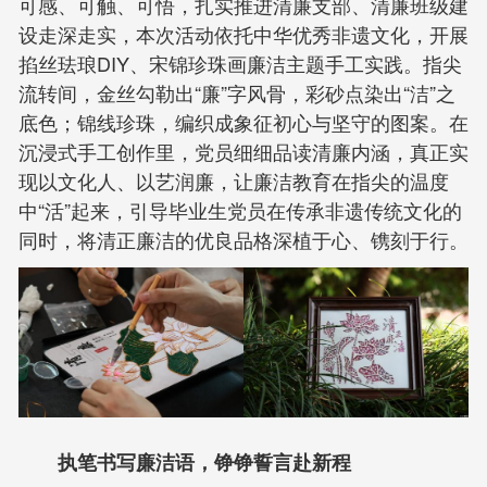
可感、可触、可悟，扎实推进清廉支部、清廉班级建
设走深走实，本次活动依托中华优秀非遗文化，开展
掐丝珐琅DIY、宋锦珍珠画廉洁主题手工实践。指尖
流转间，金丝勾勒出“廉”字风骨，彩砂点染出“洁”之
底色；锦线珍珠，编织成象征初心与坚守的图案。在
沉浸式手工创作里，党员细细品读清廉内涵，真正实
现以文化人、以艺润廉，让廉洁教育在指尖的温度
中“活”起来，引导毕业生党员在传承非遗传统文化的
同时，将清正廉洁的优良品格深植于心、镌刻于行。
执笔书写廉洁语，铮铮誓言赴新程