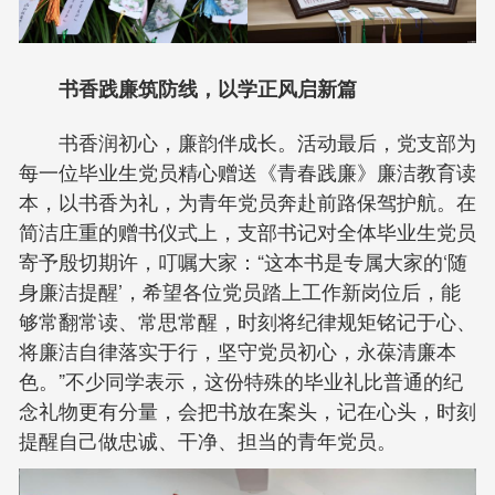
书香践廉筑防线，以学正风启新篇
书香润初心，廉韵伴成长。活动最后，党支部为
每一位毕业生党员精心赠送《青春践廉》廉洁教育读
本，以书香为礼，为青年党员奔赴前路保驾护航。在
简洁庄重的赠书仪式上，支部书记对全体毕业生党员
寄予殷切期许，叮嘱大家：“这本书是专属大家的‘随
身廉洁提醒’，希望各位党员踏上工作新岗位后，能
够常翻常读、常思常醒，时刻将纪律规矩铭记于心、
将廉洁自律落实于行，坚守党员初心，永葆清廉本
色。”不少同学表示，这份特殊的毕业礼比普通的纪
念礼物更有分量，会把书放在案头，记在心头，时刻
提醒自己做忠诚、干净、担当的青年党员。