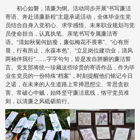
初心如磐，清廉为纲。活动同步开展“书写廉洁
寄语、奔赴清廉新程”主题承诺活动，全体毕业生党
员结合自身入党初心、求学感悟、未来职业规划与党
员使命担当，认真执笔、亲笔书写专属廉洁寄
语。“清如秋菊何妨瘦，廉似梅花不畏寒”、“心有所
畏，行有所止，永葆本色”、“立足岗位建功业，清风
两袖伴我行”……字字句句，皆是发自肺腑的廉洁誓
言。党支部将统一珍藏这些珍贵的寄语作品，作为毕
业生党员的一份特殊“档案”，时刻提醒他们铭记今日
之诺，在未来的人生道路上常掸思想尘、常思贪欲
害、常破心中贼，始终坚守廉洁底线，恪守党员准
则，以清廉之风砥砺前行。