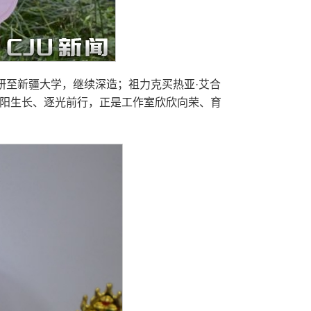
研至新疆大学，继续深造；祖力克买热亚·艾合
向阳生长、逐光前行，正是工作室欣欣向荣、育