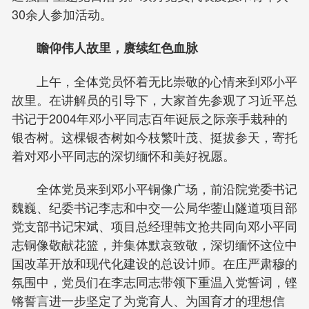
30余人参加活动。
瞻仰伟人故里，赓续红色血脉
上午，全体党员怀着无比崇敬的心情来到邓小平
故里。在讲解员的引导下，大家首先参观了习近平总
书记于2004年邓小平同志百年诞辰之际亲手栽种的
银杏树。这棵银杏树如今枝繁叶茂、挺拔参天，寄托
着对邓小平同志的深切缅怀和美好祝愿。
全体党员来到邓小平铜像广场，前沿院党委书记
魏巍、纪委书记李志和中交一公局华蓥山隧道项目部
党支部书记宋斌、项目总经理韩文抢共同向邓小平同
志铜像敬献花篮，并集体默哀致敬，深切缅怀这位中
国改革开放和现代化建设的总设计师。在庄严肃穆的
氛围中，党员们在李志同志带领下重温入党誓词，铿
锵誓言进一步坚定了为党育人、为国育才的理想信