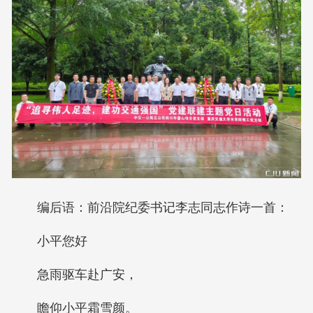
编后语：前沿院纪委书记李志同志作诗一首：
小平您好
急雨驱车赴广安，
瞻仰小平霜雪颜。