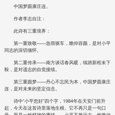
中国梦圆康庄连。
作者李志自注：
此诗有三重境界：
第一重致敬——急雨驱车，瞻仰容颜，是对小平
同志的深切缅怀。
第二重传承——南方谈话春风暖，续踏新程未下
鞍，是对遗志的自觉接续。
第三重圆梦——丹心不忘民为本，中国梦圆康庄
连，是对未来的坚定信念。
诗中“小平您好”四个字，1984年在天安门前升
起，今天在这首诗里落地生根。它不再只是一句口
号，而是一种精神的赓续——小平不曾远去，他曾动