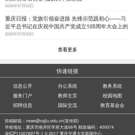
2026年07月02日
重庆日报：党旗引领奋进路 先锋示范践初心——习
近平总书记在庆祝中国共产党成立105周年大会上的
重要讲话在我市“两优一先”等先进典型中引起热烈反
2026年07月02日
响
查看更多
快速链接
信息公开
办公系统
教务系统
服务门户
教师主页
校园地图
招聘信息
国际交流
教育基金会
投稿邮箱：news@cqjtu.edu.cn(宣传部)
学校地址：重庆市南岸区学府大道66号 邮政编码：400074
渝ICP11007697号-1
© 2017 重庆交通大学新闻中心