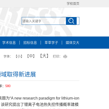
学校首页
学术信息
招标信息
莘莘学子
媒体交大
【大】
【中】
【小】
字体：
打印：
领域取得新进展
率：
580
earch paradigm for lithium-ion
 modeling”的研究论文。该研究提出了锂离子电池热失控传播概率建模