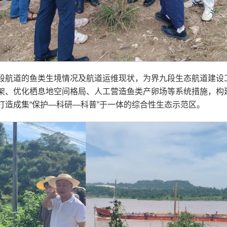
段航道的鱼类生境情况及航道运维现状，为界九段生态航道建设
架、优化栖息地空间格局、人工营造鱼类产卵场等系统措施，构建
打造成集“保护—科研—科普”于一体的综合性生态示范区。