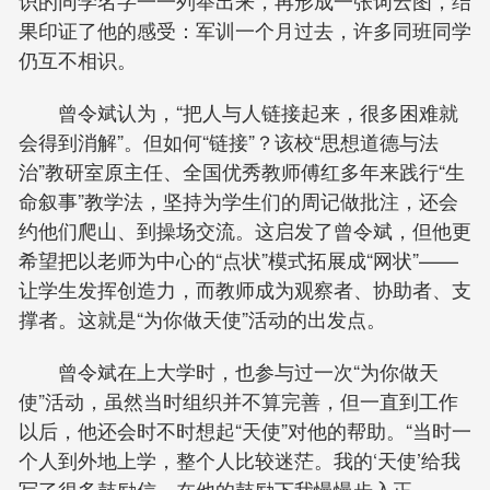
识的同学名字一一列举出来，再形成一张词云图，结
果印证了他的感受：军训一个月过去，许多同班同学
仍互不相识。
曾令斌认为，“把人与人链接起来，很多困难就
会得到消解”。但如何“链接”？该校“思想道德与法
治”教研室原主任、全国优秀教师傅红多年来践行“生
命叙事”教学法，坚持为学生们的周记做批注，还会
约他们爬山、到操场交流。这启发了曾令斌，但他更
希望把以老师为中心的“点状”模式拓展成“网状”——
让学生发挥创造力，而教师成为观察者、协助者、支
撑者。这就是“为你做天使”活动的出发点。
曾令斌在上大学时，也参与过一次“为你做天
使”活动，虽然当时组织并不算完善，但一直到工作
以后，他还会时不时想起“天使”对他的帮助。“当时一
个人到外地上学，整个人比较迷茫。我的‘天使’给我
写了很多鼓励信，在他的鼓励下我慢慢步入正