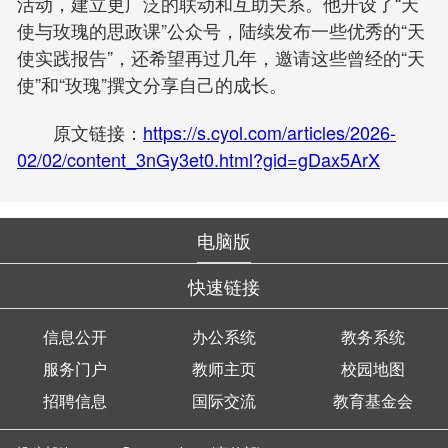
活动，建立更广泛的联动和互助关系。他开设了“天
使与玫瑰的思政课”公众号，陆续发布一些优秀的“天
使实践报告”，还希望再过几年，邀请这些曾经的“天
使”和“玫瑰”撰文分享自己的成长。
原文链接：
https://s.cyol.com/articles/2026-
02/02/content_3nGy3et0.html?gid=gDax5ArX
电脑版
快速链接
信息公开
办公系统
教务系统
服务门户
教师主页
校园地图
招聘信息
国际交流
教育基金会