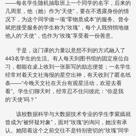
——每名学生随机抽取班上一个同学的名字，后来的
几周里，他（她）作为“天使”，要在不透露身份的情
况下，为这个同学做一项“零物质成本”的服务。曾令
斌把接受服务的学生称为“玫瑰”，每个人既悄悄地做
他人的“天使”，也作为“玫瑰”享受着一份善意。
于是，这门课的力量以意想不到的方式融入了
443名学生的生活。有人每天到图书馆的固定座位自
习，都能在桌上收到一张新写的励志便签；一名学生
经常对着天文社海报的星空出神，有天收到了匿名纸
条——“今晚天文社在天台有观星活动，欢迎去看
看”。学生们聊天时，经常忍不住问彼此：“你是我
的‘天使’吗？”
该校数据科学与大数据技术专业的学生李紫嫣就
曾成为“被怀疑对象”，面对“玫瑰”的询问，她没有承
认。她陪着这个之前交往不是特别密切的“玫瑰”同学