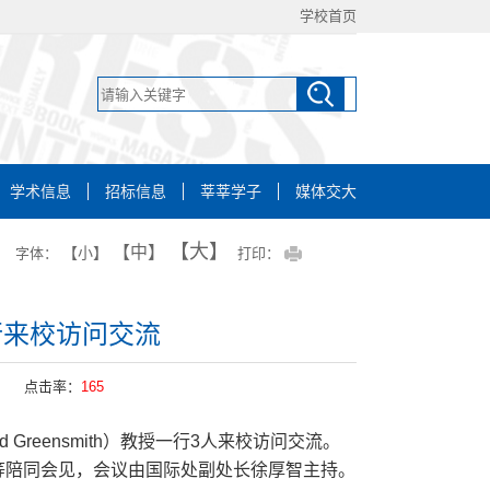
学校首页
学术信息
招标信息
莘莘学子
媒体交大
【大】
【中】
【小】
字体：
打印：
一行来校访问交流
点击率：
165
Greensmith）教授一行3人来校访问交流。
等陪同会见，会议由国际处副处长徐厚智主持。