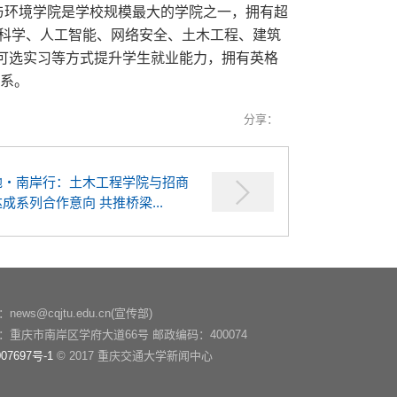
与环境学院是学校规模最大的学院之一，拥有超
算机科学、人工智能、网络安全、土木工程、建筑
可选实习等方式提升学生就业能力，拥有英格
关系。
分享：
地・南岸行：土木工程学院与招商
成系列合作意向 共推桥梁...
ews@cqjtu.edu.cn(宣传部)
：重庆市南岸区学府大道66号 邮政编码：400074
07697号-1
© 2017 重庆交通大学新闻中心