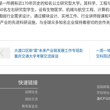
是一所拥有近170年历史的知名公立研究型大学。其科学、工程
生和250名左右研究型学生，设有生物医学、机械与航空工程、计
围绕行业需求设计，通过模块设计、实地工作、行业讲师授课和
向产业的先进科研设施，与全球众多知名企业保持着密切的合作
大渡口区新“星”未来产业链发展工作专班赴
一周一
重庆交通大学考察交流座谈
交科院达
快速链接
投稿邮箱：n
招聘信息
学校地址
渝ICP110
国际交流
教育基金会