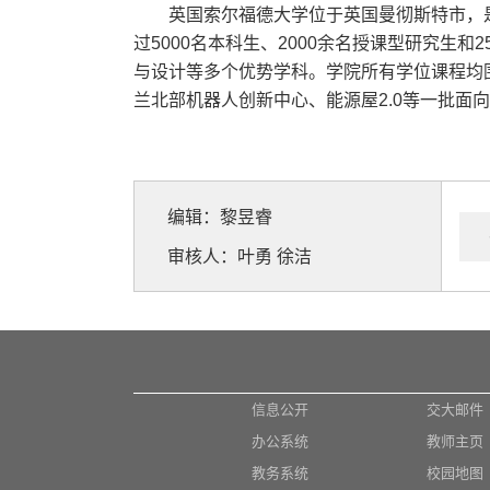
英国索尔福德大学位于英国曼彻斯特市，
过5000名本科生、2000余名授课型研究
与设计等多个优势学科。学院所有学位课程均
兰北部机器人创新中心、能源屋2.0等一批面
编辑：黎昱睿
审核人：叶勇 徐洁
信息公开
交大邮件
办公系统
教师主页
教务系统
校园地图