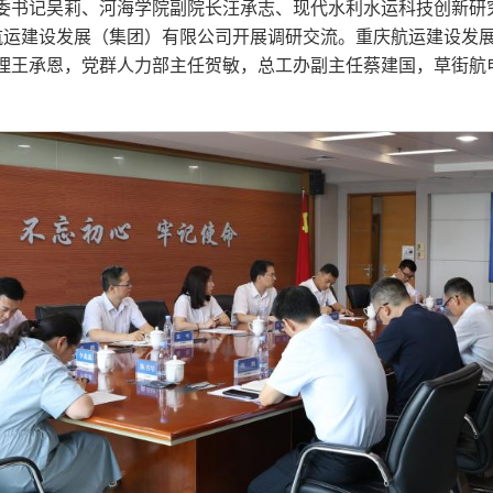
委书记吴莉、河海学院副院长汪承志、现代水利水运科技创新研
航运建设发展（集团）有限公司开展调研交流。重庆航运建设发
理王承恩，党群人力部主任贺敏，总工办副主任蔡建国，草街航