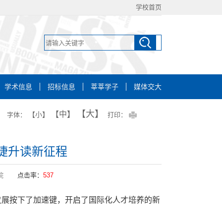
学校首页
学术信息
招标信息
莘莘学子
媒体交大
【大】
【中】
【小】
字体：
打印：
捷升读新征程
院
点击率：
537
业发展按下了加速键，开启了国际化人才培养的新