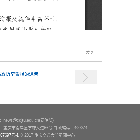
分享：
鸣放防空警报的通告
ews@cqjtu.edu.cn(宣传部)
：重庆市南岸区学府大道66号 邮政编码：400074
07697号-1
© 2017 重庆交通大学新闻中心