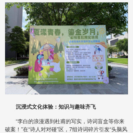
沉浸式文化体验：知识与趣味齐飞
“李白的浪漫遇到杜甫的写实，诗词盲盒等你来
破案！”在“诗人对对碰”区，7组诗词碎片引发“头脑风