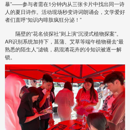
暴”——参与者需在1分钟内从三张卡片中找出同一诗
人的夏日诗作。活动现场秒变诗词朗诵会，文学爱好
者们直呼“知识内啡肽疯狂分泌！”
隔壁的“花名侦探社”则上演“沉浸式植物探案”。
AR识别系统加持下，菖蒲、艾草等端午植物褪去“最
熟悉的陌生人”滤镜，易混淆花卉的冷知识被逐一解
锁。