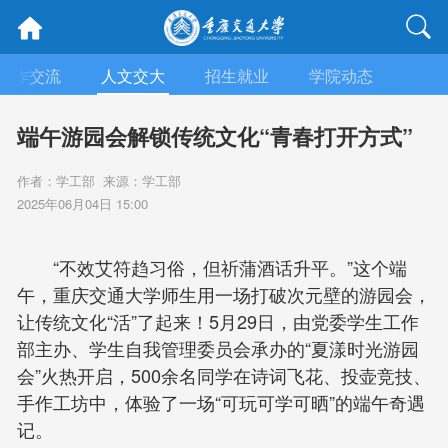
合作交流
人文交大
招生就业
学院动态
信息
端午游园会解锁传统文化“青春打开方式”
作者：学工部 来源：学工部
2025年06月04日 15:00
“不效艾符趋习俗，但祈蒲酒话升平。”这个端
午，重庆交通大学师生用一场打破次元壁的游园会，
让传统文化“活”了起来！5月29日，由党委学生工作
部主办、学生自我管理委员会承办的“夏漾时光游园
会”火热开启，500余名同学在诗词飞花、投壶竞技、
手作工坊中，体验了一场“可玩可学可晒”的端午奇遇
记。