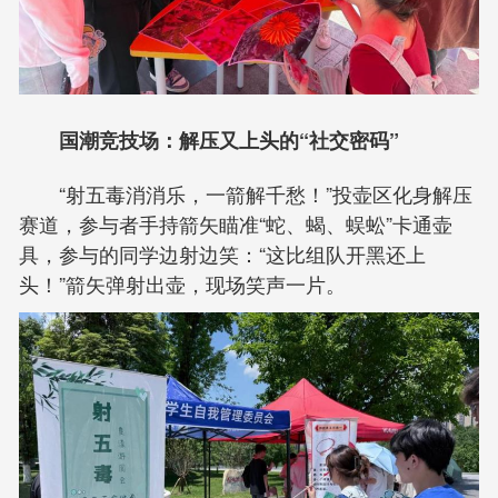
国潮竞技场：解压又上头的“社交密码”
“射五毒消消乐，一箭解千愁！”投壶区化身解压
赛道，参与者手持箭矢瞄准“蛇、蝎、蜈蚣”卡通壶
具，参与的同学边射边笑：“这比组队开黑还上
头！”箭矢弹射出壶，现场笑声一片。