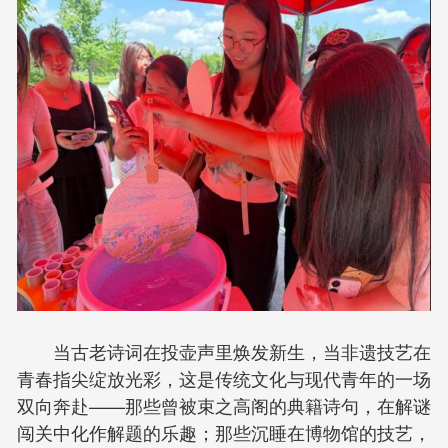
当古老诗词在投壶声里焕发新生，当非遗技艺在
青春指尖绽放光彩，这是传统文化与现代青年的一场
双向奔赴——那些曾被束之高阁的典籍诗句，在解谜
闯关中化作解题的乐趣；那些沉睡在博物馆的技艺，