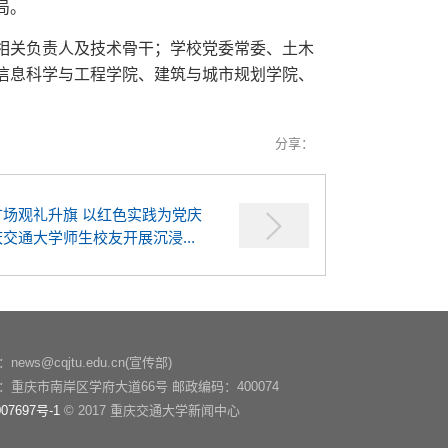
局。
相关负责人及技术骨干；学校党委常委、土木
信息科学与工程学院、建筑与城市规划学院、
分享：
广场观礼升旗 以红色实践为党庆
交通大学师生校友开展沉浸...
ews@cqjtu.edu.cn(宣传部)
：重庆市南岸区学府大道66号 邮政编码：400074
07697号-1
© 2017 重庆交通大学新闻中心