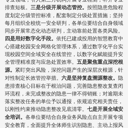
排查短板。
按照隐患危险程
三是分级开展动态管控。
度划定分级管控标准，配套制定分级处置措施；坚持
每月组织全校统一安全研判，各单位要结合自身领域
同步开展常态化动态研判，主动靠前处置各类风险。
依托已建成投用的智慧教育中
四是用好数字化手段。
心搭建校园安全网格化管理体系，通过数字化平台实
现校园空间全域安全在线管控，以数字化赋能提升安
全管理精准度与应急处置效率。
五是聚焦重点深挖根
紧盯突出风险，深挖问题产生的深层次根源，针
源。
对性制定长效管控举措。
隐
六是坚持复盘溯源整改。
患排查核心目标在于根治问题，完善隐患整改复查闭
环流程，未完成整改的隐患一律不得销账；对逾期未
落实整改任务的单位予以通报，依规追究相关责任，
以刚性约束推动隐患整改见底清零。
七是开展全域安
各单位要结合自身业务风险点自主开展专项
全培训。
安全教育，全面提升全体师生识别隐患、主动上报风